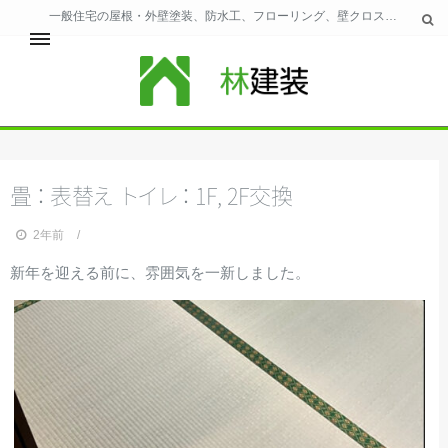
一般住宅の屋根・外壁塗装、防水工、フローリング、壁クロス、風呂、トイレのリフォーム全般を北九州市・近郊で施工｜林建装：福岡県知事許可（般-29）第97310号
ホーム
林建装の主な業務
仕事の流れ
畳
：
表
替
え
ト
イ
レ
：
1F, 2F交換
お問合わせ
ウェブサイト規約
2年前
新年を迎える前に、雰囲気を一新しました。