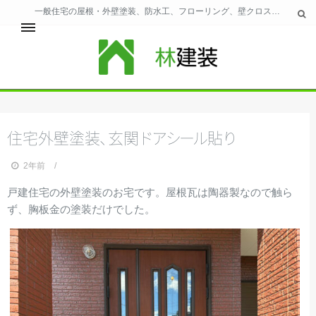
一般住宅の屋根・外壁塗装、防水工、フローリング、壁クロス、風呂、トイレのリフォーム全般を北九州市・近郊で施工｜林建装：福岡県知事許可（般-29）第97310号
ホーム
林建装の主な業務
仕事の流れ
住宅外壁塗
装
、
玄
関
ド
ア
シ
ー
ル
貼
り
お問合わせ
ウェブサイト規約
2年前
戸建住宅の外壁塗装のお宅です。屋根瓦は陶器製なので触ら
ず、胸板金の塗装だけでした。