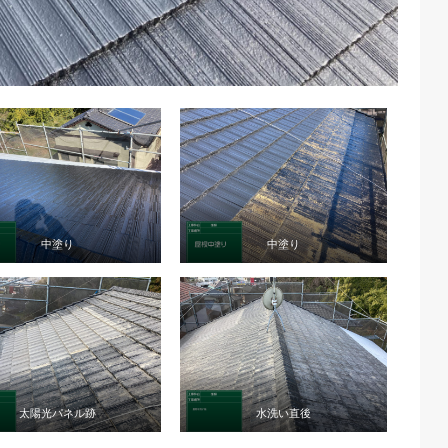
中塗り
中塗り
太陽光パネル跡
水洗い直後