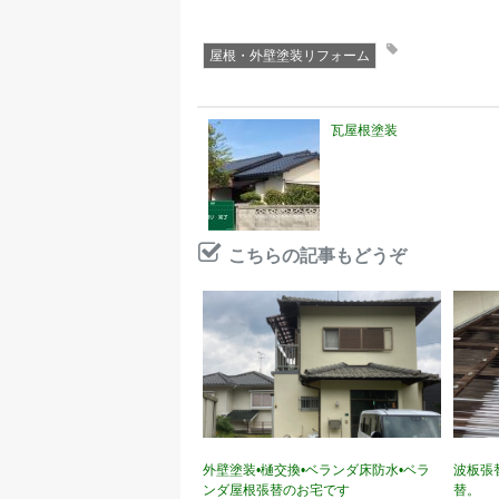
屋根・外壁塗装リフォーム
瓦屋根塗装
こちらの記事もどうぞ
外壁塗装•樋交換•ベランダ床防水•ベラ
波板張
ンダ屋根張替のお宅です
替。