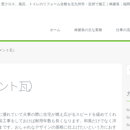
壁クロス、風呂、トイレのリフォーム全般を北九州市・近郊で施工｜林建装：福岡県知
ホーム
林建装の主な業務
仕事の流
メント瓦）
ン
ト
瓦
）
に優れていて火事の際に住宅が燃え広がるスピードを緩めてくれ
装工事をしておけば耐用年数も長くなります。和風だけでなく洋
まです。おしゃれなデザインの屋根に仕上げたいという方におす