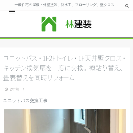
一般住宅の屋根・外壁塗装、防水工、フローリング、壁クロス、風呂、トイレのリフォーム全般を北九州市・近郊で施工｜林建装：福岡県知事許可（般-29）第97310号
ホーム
林建装の主な業務
仕事の流れ
ユ
ニ
ッ
ト
バ
ス
・
1F2
F
ト
イ
レ
・
1F天井
壁
ク
ロ
ス
・
お問合わせ
ウェブサイト規約
キ
ッ
チ
ン
換気
扇
を
一
度
に
交
換
。
襖
貼
り
替
え
、
畳表
替
え
を
同
時
リ
フ
ォ
ー
ム
2年前
ユニットバス交換工事